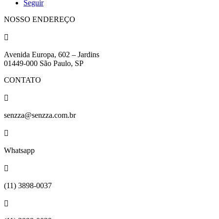
Seguir
NOSSO ENDEREÇO

Avenida Europa, 602 – Jardins
01449-000 São Paulo, SP
CONTATO

senzza@senzza.com.br

Whatsapp

(11) 3898-0037
