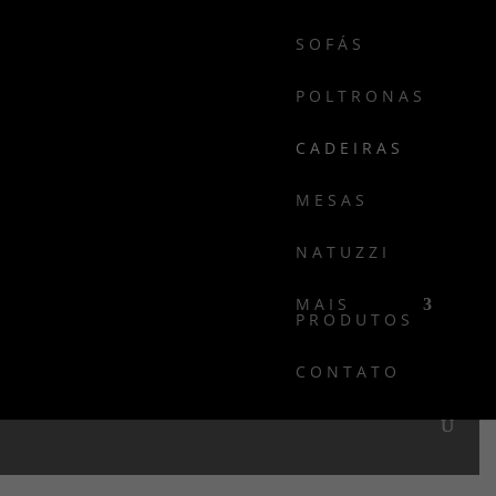
SOFÁS
POLTRONAS
CADEIRAS
MESAS
Importadas e Nacionais de vários Materiais,
NATUZZI
Formatos, Modelos e Cores
MAIS
PRODUTOS
CONTATO