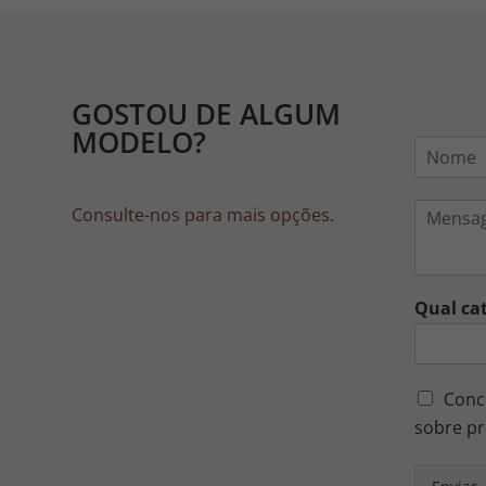
GOSTOU DE ALGUM
MODELO?
N
o
m
M
e
Consulte-nos para mais opções.
e
*
n
s
a
Qual ca
g
e
m
*
Conco
sobre pr