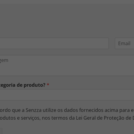
E
m
a
i
l
*
tegoria de produto?
*
rdo que a Senzza utilize os dados fornecidos acima para e
odutos e serviços, nos termos da Lei Geral de Proteção de