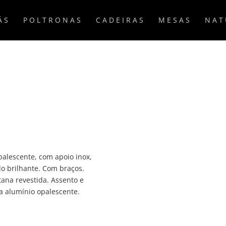
ÁS
POLTRONAS
CADEIRAS
MESAS
NAT
palescente, com apoio inox,
do brilhante. Com braços.
tana revestida. Assento e
a alumínio opalescente.