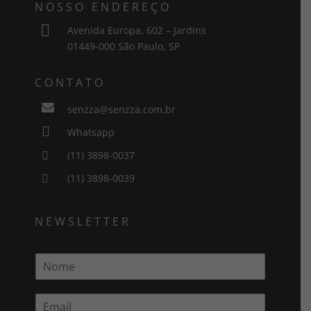
NOSSO ENDEREÇO

Avenida Europa, 602 – Jardins
01449-000 São Paulo, SP
CONTATO

senzza@senzza.com.br

Whatsapp
(11) 3898-0037

(11) 3898-0039

NEWSLETTER
N
o
m
E
e