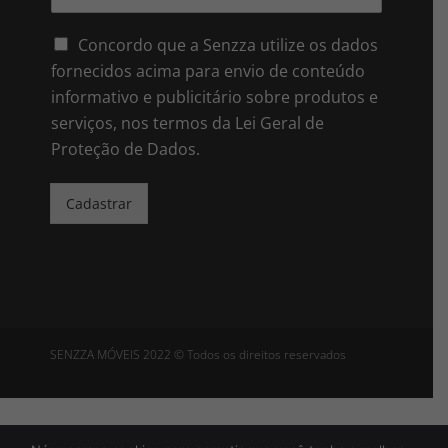
m
*
a
i
Concordo que a Senzza utilize os dados
l
fornecidos acima para envio de conteúdo
*
informativo e publicitário sobre produtos e
serviços, nos termos da Lei Geral de
Proteção de Dados.
Cadastrar
SENZZA MÓVEIS 2022 © Todos os direitos reservados
Política de Privacidade