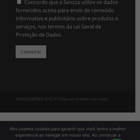
i
Concordo que a Senzza utilize os dados
l
fornecidos acima para envio de conteúdo
*
informativo e publicitário sobre produtos e
serviços, nos termos da Lei Geral de
Proteção de Dados.
Cadastrar
SENZZA MÓVEIS 2022 © Todos os direitos reservados
Política de Privacidade
Nós usamos cookies para garantir que você tenha a melhor
experiência ao navegar em nosso site. Ao continuar a