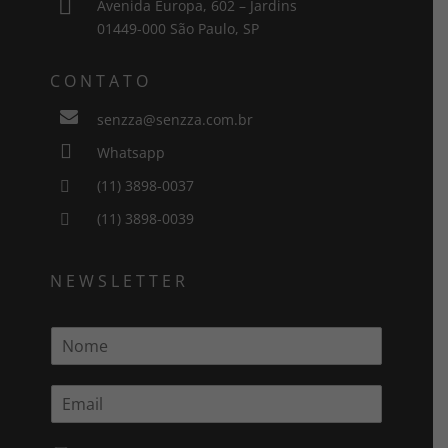

Avenida Europa, 602 – Jardins
01449-000 São Paulo, SP
CONTATO

senzza@senzza.com.br

Whatsapp
(11) 3898-0037

(11) 3898-0039

NEWSLETTER
N
o
m
E
e
m
*
a