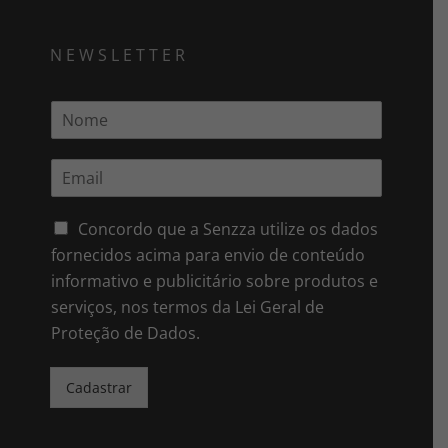
NEWSLETTER
N
o
m
E
e
m
*
a
i
Concordo que a Senzza utilize os dados
l
fornecidos acima para envio de conteúdo
*
informativo e publicitário sobre produtos e
serviços, nos termos da Lei Geral de
Proteção de Dados.
Cadastrar