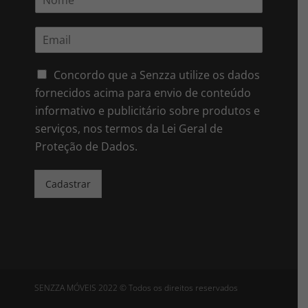
o
m
E
e
m
*
a
i
Concordo que a Senzza utilize os dados
l
fornecidos acima para envio de conteúdo
*
informativo e publicitário sobre produtos e
serviços, nos termos da Lei Geral de
Proteção de Dados.
Cadastrar
SENZZA MÓVEIS 2022 © Todos os direitos reservados