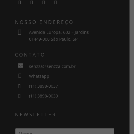
NOSSO ENDEREÇO

Avenida Europa, 602 – Jardins
01449-000 São Paulo, SP
CONTATO

senzza@senzza.com.br

Whatsapp
(11) 3898-0037

(11) 3898-0039

NEWSLETTER
N