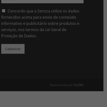
m
*
a
i
Concordo que a Senzza utilize os dados
l
fornecidos acima para envio de conteúdo
*
informativo e publicitário sobre produtos e
serviços, nos termos da Lei Geral de
Proteção de Dados.
Cadastrar
Desenvolvido por
Go2Mkt