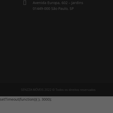

Avenida Europa, 602 – Jardins
01449-000 São Paulo, SP
SENZZA MÓVEIS 2022 © Todos os direitos reservados
setTimeout(function(){
}, 3000);