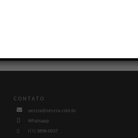
RIGA
POLTRONA SWAN
CONTATO

senzza@senzza.com.br

Whatsapp
(11) 3898-0037
