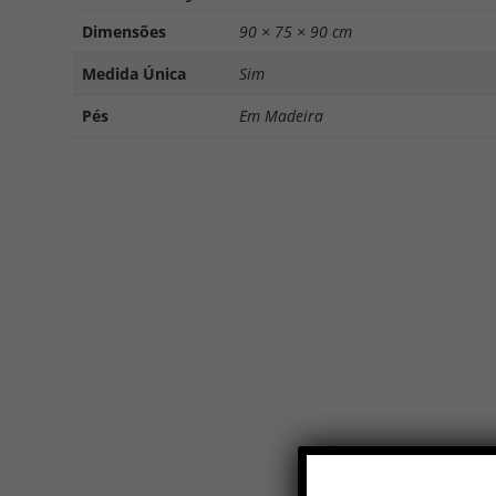
Dimensões
90 × 75 × 90 cm
Medida Única
Sim
Pés
Em Madeira