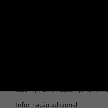
Página Inicial
/
Poltronas
/ Cergy
POLTRONAS
Cergy
Assento encosto e braços fixos com costura em pespont
assento fixa com costura em pesponto simples. Poltrona
em madeira, disponível nos acabamentos pintura verniz 
madeira disponíveis nos acabamentos pintura verniz e p
Informação adicional