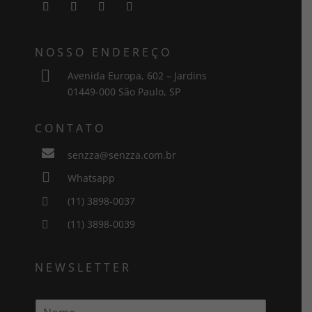
NOSSO ENDEREÇO

Avenida Europa, 602 – Jardins
01449-000 São Paulo, SP
CONTATO

senzza@senzza.com.br

Whatsapp
(11) 3898-0037

(11) 3898-0039

NEWSLETTER
N