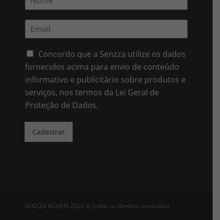
o
m
E
e
m
*
a
i
Concordo que a Senzza utilize os dados
l
fornecidos acima para envio de conteúdo
*
informativo e publicitário sobre produtos e
serviços, nos termos da Lei Geral de
Proteção de Dados.
Cadastrar
SENZZA MÓVEIS 2022 © Todos os direitos reservados