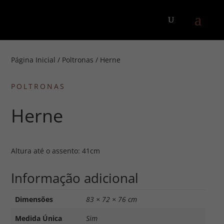
Página Inicial
/
Poltronas
/ Herne
POLTRONAS
Herne
Altura até o assento: 41cm
Informação adicional
Dimensões
83 × 72 × 76 cm
Medida Única
Sim