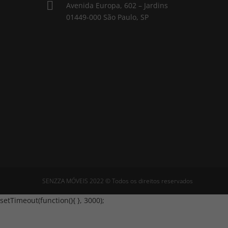

Avenida Europa, 602 – Jardins
01449-000 São Paulo, SP
SENZZA MÓVEIS 2022 © Todos os direitos reservados
setTimeout(function(){
}, 3000);