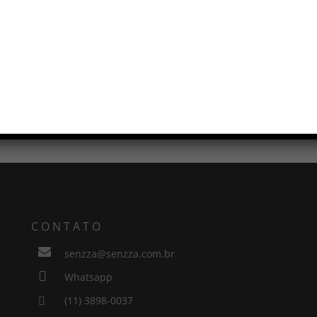
ONA HEROS ABERTA DISCO
GENOVA
CONTATO

senzza@senzza.com.br

Whatsapp
(11) 3898-0037
