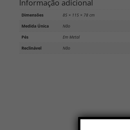
Informação adicional
Dimensões
85 × 115 × 78 cm
Medida Única
Não
Pés
Em Metal
Reclinável
Não