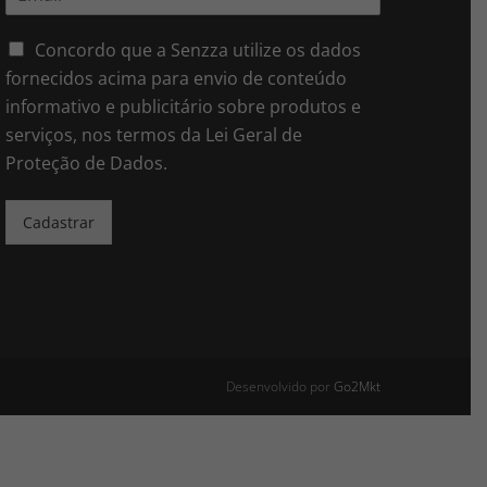
m
*
a
i
Concordo que a Senzza utilize os dados
l
fornecidos acima para envio de conteúdo
*
informativo e publicitário sobre produtos e
serviços, nos termos da Lei Geral de
Proteção de Dados.
Cadastrar
Desenvolvido por
Go2Mkt