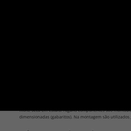
Página Inicial
/
Poltronas
/ Kassel
POLTRONAS
Kassel
Poltrona fixa.
Detalhe de costura na parte de trás do encosto. Assento 
metal. Chapa composta e madeira de eucalipto reflorest
mofo, seca em estufa. Alguns componentes são montado
dimensionadas (gabaritos). Na montagem são utilizados