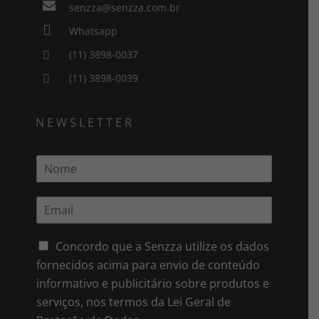

senzza@senzza.com.br

Whatsapp
(11) 3898-0037

(11) 3898-0039

NEWSLETTER
N
o
m
E
e
m
*
a
i
Concordo que a Senzza utilize os dados
l
fornecidos acima para envio de conteúdo
*
informativo e publicitário sobre produtos e
serviços, nos termos da Lei Geral de