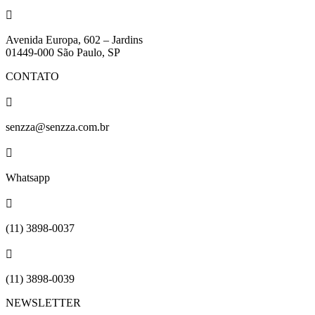

Avenida Europa, 602 – Jardins
01449-000 São Paulo, SP
CONTATO

senzza@senzza.com.br

Whatsapp

(11) 3898-0037

(11) 3898-0039
NEWSLETTER