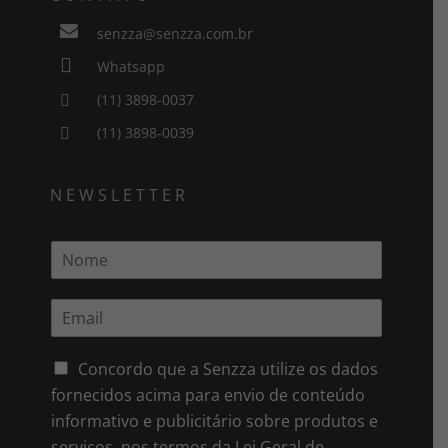

senzza@senzza.com.br

Whatsapp
(11) 3898-0037

(11) 3898-0039

NEWSLETTER
N
o
m
E
e
m
*
a
i
Concordo que a Senzza utilize os dados
l
fornecidos acima para envio de conteúdo
*
informativo e publicitário sobre produtos e
serviços, nos termos da Lei Geral de