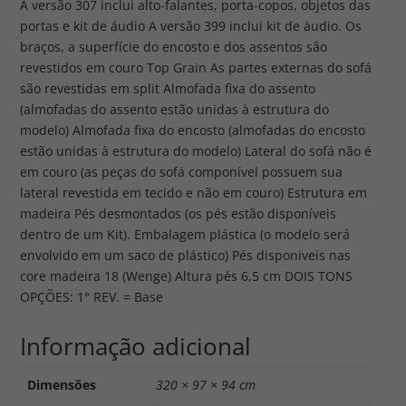
A versão 307 inclui alto-falantes, porta-copos, objetos das
portas e kit de áudio A versão 399 inclui kit de àudio. Os
braços, a superfície do encosto e dos assentos são
revestidos em couro Top Grain As partes externas do sofá
são revestidas em split Almofada fixa do assento
(almofadas do assento estão unidas à estrutura do
modelo) Almofada fixa do encosto (almofadas do encosto
estão unidas à estrutura do modelo) Lateral do sofá não é
em couro (as peças do sofá componível possuem sua
lateral revestida em tecido e não em couro) Estrutura em
madeira Pés desmontados (os pés estão disponíveis
dentro de um Kit). Embalagem plástica (o modelo será
envolvido em um saco de plástico) Pés disponiveis nas
core madeira 18 (Wenge) Altura pés 6,5 cm DOIS TONS
OPÇÕES: 1° REV. = Base
Informação adicional
Dimensões
320 × 97 × 94 cm