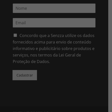
N
o
m
E
e
m
*
a
i
Concordo que a Senzza utilize os dados
l
fornecidos acima para envio de conteúdo
*
informativo e publicitário sobre produtos e
serviços, nos termos da Lei Geral de
Proteção de Dados.
Cadastrar