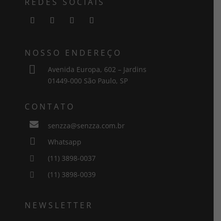
REDES SOCIAIS
NOSSO ENDEREÇO

Avenida Europa, 602 – Jardins
01449-000 São Paulo, SP
CONTATO

senzza@senzza.com.br

Whatsapp
(11) 3898-0037

(11) 3898-0039

NEWSLETTER