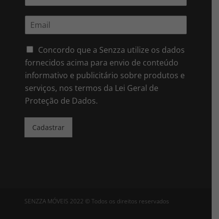
o
m
E
e
m
*
a
i
Concordo que a Senzza utilize os dados
l
fornecidos acima para envio de conteúdo
*
informativo e publicitário sobre produtos e
serviços, nos termos da Lei Geral de
Proteção de Dados.
Cadastrar
SENZZA MÓVEIS 2022 © Todos os direitos reservados