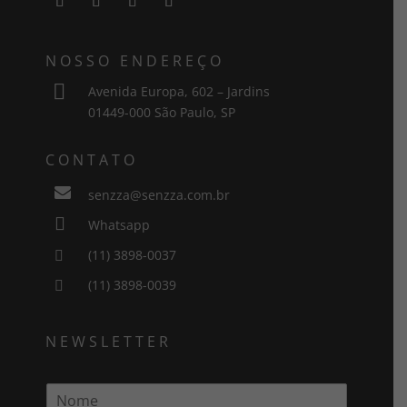
NOSSO ENDEREÇO

Avenida Europa, 602 – Jardins
01449-000 São Paulo, SP
CONTATO

senzza@senzza.com.br

Whatsapp
(11) 3898-0037

(11) 3898-0039

NEWSLETTER
N