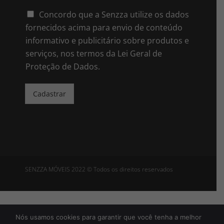
a
i
Concordo que a Senzza utilize os dados
l
fornecidos acima para envio de conteúdo
*
informativo e publicitário sobre produtos e
serviços, nos termos da Lei Geral de
Proteção de Dados.
Cadastrar
SENZZA MÓVEIS 2022 © Todos os direitos reservados
Política de Privacidade
Nós usamos cookies para garantir que você tenha a melhor