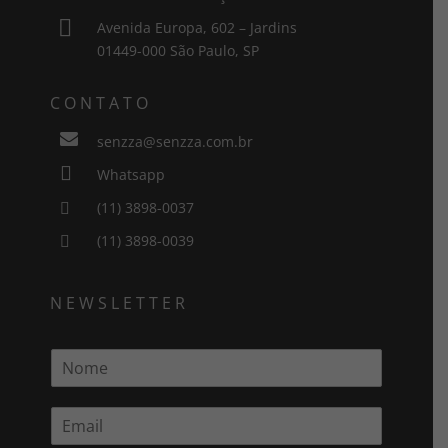

Avenida Europa, 602 – Jardins
01449-000 São Paulo, SP
CONTATO

senzza@senzza.com.br

Whatsapp
(11) 3898-0037

(11) 3898-0039

NEWSLETTER
N
o
m
E
e
m
*