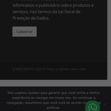
*
informativo e publicitário sobre produtos e
serviços, nos termos da Lei Geral de
Proteção de Dados.
Cadastrar
SENZZA MÓVEIS 2022 © Todos os direitos reservados
Política de Privacidade
Nós usamos cookies para garantir que você tenha a melhor
experiência ao navegar em nosso site. Ao continuar a
navegação, assumimos que você está de acordo com nossas
políticas.
Desenvolvido por
Go2Mkt