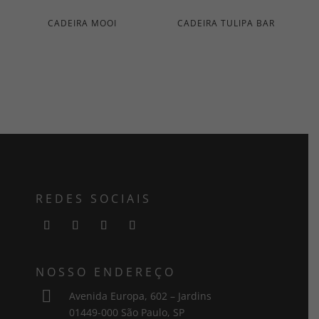
CADEIRA MOOI
CADEIRA TULIPA BAR
REDES SOCIAIS
NOSSO ENDEREÇO

Avenida Europa, 602 – Jardins
01449-000 São Paulo, SP