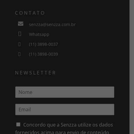
CONTATO

senzza@senzza.com.br

Whatsapp
(11) 3898-0037

(11) 3898-0039

NEWSLETTER
N
o
m
E
e
m
*
a
i
Concordo que a Senzza utilize os dados
l
fornecidos acima para envio de conteúdo