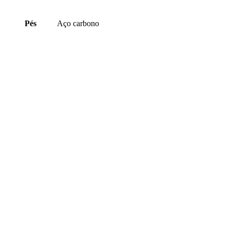
Pés
Aço carbono