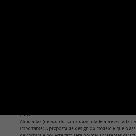
Página Inicial
/
Sofás
/ Rennes
SOFÁS
Rennes
Sofá de living.
Modulado.
Canto.
Pufe.
Almofadas (de acordo com a quantidade apresentada nas
Importante: A proposta de design do modelo é que o as
de costura e por este fato será normal apresentar carac