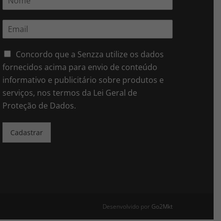
o
m
E
e
m
*
a
i
Concordo que a Senzza utilize os dados
l
fornecidos acima para envio de conteúdo
*
informativo e publicitário sobre produtos e
serviços, nos termos da Lei Geral de
Proteção de Dados.
Cadastrar
Desenvolvido por
Go2Mkt