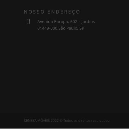
NOSSO ENDEREÇO

Avenida Europa, 602 – Jardins
01449-000 São Paulo, SP
SENZZA MÓVEIS 2022 © Todos os direitos reservados