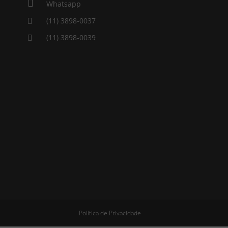

Whatsapp
(11) 3898-0037

(11) 3898-0039

Política de Privacidade