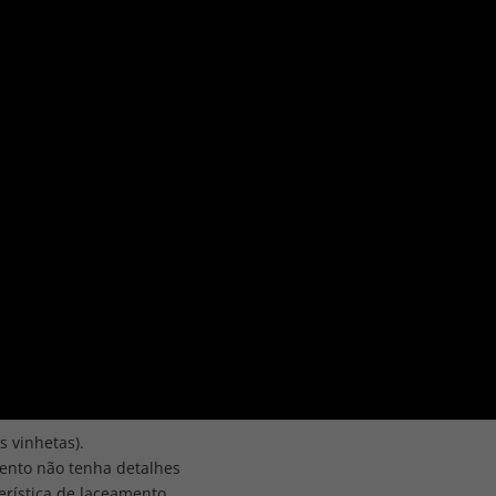
 vinhetas).
sento não tenha detalhes
terística de laceamento