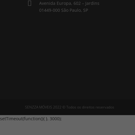

Avenida Europa, 602 – Jardins
01449-000 São Paulo, SP
SENZZA MÓVEIS 2022 © Todos os direitos reservados
setTimeout(function(){
}, 3000);