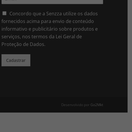
m
*
a
i
Concordo que a Senzza utilize os dados
l
fornecidos acima para envio de conteúdo
*
informativo e publicitário sobre produtos e
serviços, nos termos da Lei Geral de
Proteção de Dados.
Cadastrar
Desenvolvido por
Go2Mkt