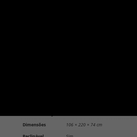
Página Inicial
/
Sofás
/ Roma
NATUZZI
|
SOFÁS
Roma
Grupo NATUZZI
Informação adicional
Dimensões
106 × 220 × 74 cm
Reclinável
Sim