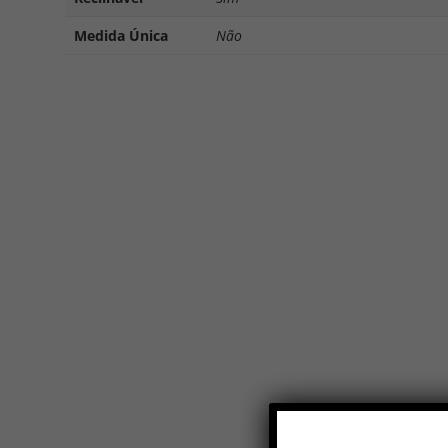
Medida Única
Não