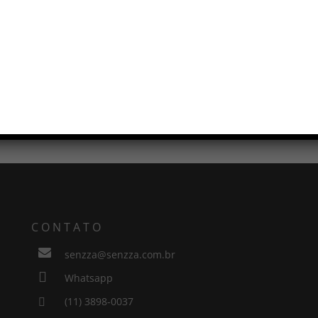
LYON
PADOVA
CONTATO

senzza@senzza.com.br

Whatsapp
(11) 3898-0037
